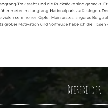
Langtang-Trek steht und die Rucksäcke sind gepackt. E
henmeter im Langtang-Nationalpark zurücklegen. Der 
ne vielen sehr hohen Gipfel. Mein erstes längeres Bergtr
otz großer Motivation und Vorfreude habe ich die Hosen g
Reisebilder