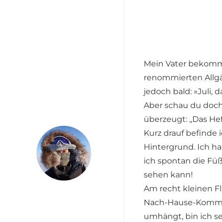
Mein Vater bekommt
renommierten Allgäu
jedoch bald: »Juli, 
Aber schau du doch 
überzeugt: „Das Hef
Kurz drauf befinde 
Hintergrund. Ich hab
ich spontan die Füß
sehen kann!
Am recht kleinen Fl
Nach-Hause-Kommen
umhängt, bin ich sel