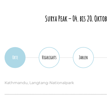
Surya Peak –
04. bis 20. Okto
Orte
Highlights
Zahlen
Kathmandu, Langtang-Nationalpark