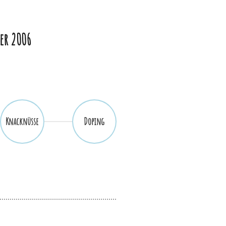
ber 2006
Knacknüsse
Doping