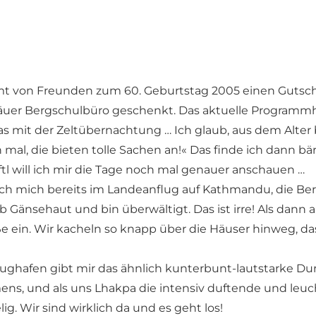
 von Freunden zum 60. Geburtstag 2005 einen Gutsche
er Bergschulbüro geschenkt. Das aktuelle Programmheft 
das mit der Zeltübernachtung … Ich glaub, aus dem Alter b
mal, die bieten tolle Sachen an!« Das finde ich dann bär
tl will ich mir die Tage noch mal genauer anschauen …
ich mich bereits im Landeanflug auf Kathmandu, die Ber
 Gänsehaut und bin überwältigt. Das ist irre! Als dann all
e ein. Wir kacheln so knapp über die Häuser hinweg, das
ughafen gibt mir das ähnlich kunterbunt-lautstarke Dur
s, und als uns Lhakpa die intensiv duftende und leu
ig. Wir sind wirklich da und es geht los!